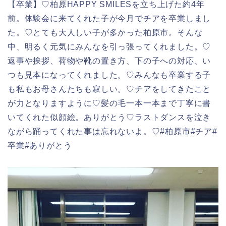
【卒業】♡柏原HAPPY SMILESを立ち上げた約4年
前。体験会に来てくれた子が今月でチアを卒業しまし
た。♡とても大人しい子が多かった柏原市。そんな
中、明るく元気にみんなを引っ張ってくれました。♡
返事や挨拶、荷物や靴の置き方、下の子への対応、い
つも見本になってくれました。♡みんなも卒業する子
も私もお母さんたちも寂しい。♡チアをしてきたこと
が力となりますように♡髪の毛一本一本まで丁寧に書
いてくれた似顔絵。ありがとう♡ラストダンスを泣き
ながら踊ってくれた事は忘れないよ。♡#柏原市#チア#
卒業#ありがとう