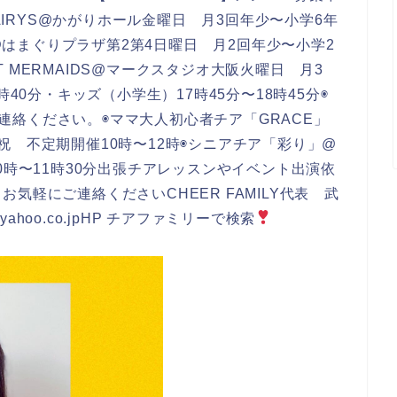
AIRYS@かがりホール金曜日 月3回年少〜小学6年
S@はまぐりプラザ第2第4日曜日 月2回年少〜小学2
HT MERMAIDS@マークスタジオ大阪火曜日 月3
40分・キッズ（小学生）17時45分〜18時45分◉
！ご連絡ください。◉ママ大人初心者チア「GRACE」
祝 不定期開催10時〜12時◉シニアチア「彩り」@
0時〜11時30分出張チアレッスンやイベント出演依
気軽にご連絡くださいCHEER FAMILY代表 武
i@yahoo.co.jpHP チアファミリーで検索