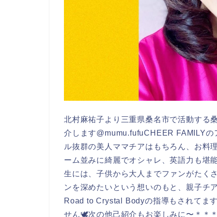
北村麻祐子より三重県桑名市で活動する桑
介します@mumu.fufuCHEER FA
ル抜群の美人ママチアはもちろん、お料
ーム並みに綺麗でオシャレ、英語力も堪
生には、子供から大人までファンがたく
ンを深めたいという想いのもと、親子チ
Road to Crystal Bodyの指導もされてま
せん🕊次の他己紹介もお楽しみに〜＊＊＊＊