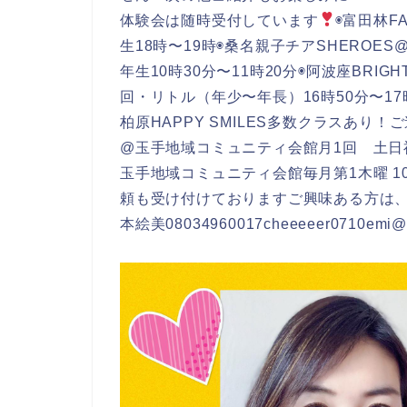
体験会は随時受付しています
◉富田林F
生18時〜19時◉桑名親子チアSHEROE
年生10時30分〜11時20分◉阿波座BRIG
回・リトル（年少〜年長）16時50分〜17時
柏原HAPPY SMILES多数クラスあり
@玉手地域コミュニティ会館月1回 土日
玉手地域コミュニティ会館毎月第1木曜 1
頼も受け付けておりますご興味ある方は、お
本絵美08034960017cheeeeer0710em