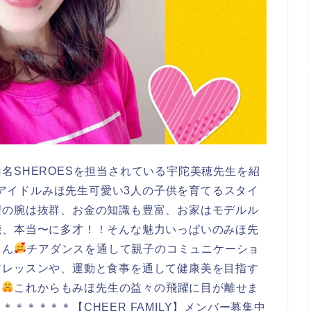
名SHEROESを担当されている宇陀美穂先生を紹
MILYのアイドルみほ先生可愛い3人の子供を育てるスタイ
理の腕は抜群、お金の知識も豊富、お家はモデルル
能、本当〜に多才！！そんな魅力いっぱいのみほ先
さん
チアダンスを通して親子のコミュニケーショ
アレッスンや、運動と食事を通して健康美を目指す
す
これからもみほ先生の益々の飛躍に目が離せま
＊＊＊＊＊【CHEER FAMILY】メンバー募集中