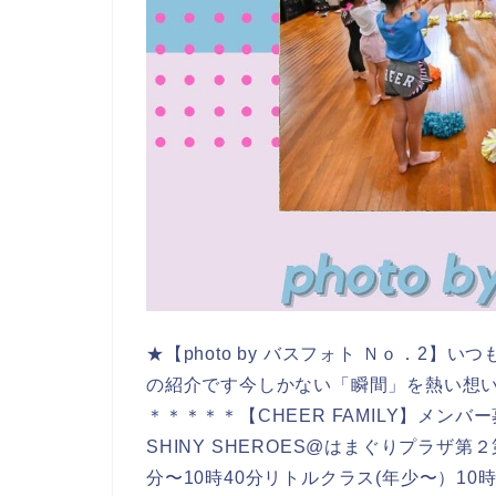
★【photo by バスフォト Ｎｏ．2】い
の紹介です今しかない「瞬間」を熱い想いで撮影！
＊＊＊＊＊【CHEER FAMILY】メン
SHINY SHEROES@はまぐりプラザ第
分〜10時40分リトルクラス(年少〜）10時