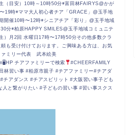
目安）10時～10時50分◉富田林FAIRYS@かが
〜19時◉ママ大人初心者チア「GRACE」@玉手地
期開催10時〜12時◉シニアチア「彩り」@玉手地域
0分◉柏原HAPPY SMILES@玉手地域コミュニテ
）月2回 水曜日17時〜17時50分その他多数クラ
依頼も受け付けております。ご興味ある方は、お気
ファミリー代表 武本絵美
il.com🖥HP チアファミリーで検索
#CHEERFAMILY
事 #富田林習い事 #柏原市親子 #チアファミリー#チアダ
マ #チアダンス #チアスピリット #大阪習い事子ども
な人と繋がりたい #子どもの習い事 #習い事スクス