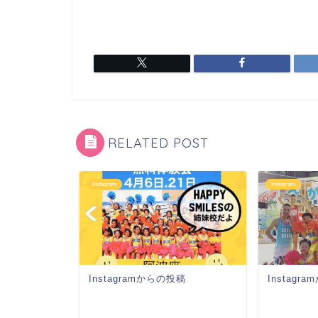
RELATED POST
Instagram
Instagram
稿
Instagramからの投稿
Instagr