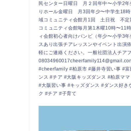
民センター日曜日 月２回年中〜小学2年生（
りホール金曜日 月3回年少〜中学生18時
域コミュニティ会館月1回 土日祝 不定
コミュニティ会館毎月第1木曜10時〜11時3
ィ会館初心者向けバンビ（年少〜小学3年生
スあり出張チアレッスンやイベント出演
軽にご連絡ください。一般社団法人チア
08034960017cheerfamily114@gma
#cheerfamily #柏原市 #藤井寺習い
ンス #チア #大阪キッズダンス #柏原マ
#大阪習い事 #キッズダンス #ダンス好き
ク #チア #子育て