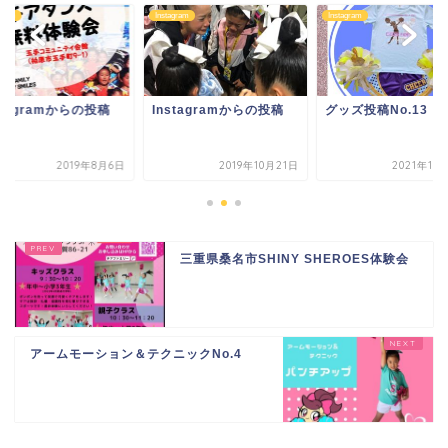
agram
Instagram
Instagram
stagramからの投稿
Instagramからの投稿
グッズ投稿No.13
2019年8月6日
2019年10月21日
2021年11
三重県桑名市SHINY SHEROES体験会
アームモーション＆テクニックNo.4