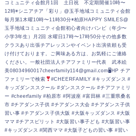
コミュニティ会館月1回 土日祝 不定期開催10時〜
12時◉シニアチア「彩り」@玉手地域コミュニティ会館
毎月第1木曜10時〜11時30分◉柏原HAPPY SMILES@
玉手地域コミュニティ会館初心者向けバンビ（年少〜
小学3年生）月2回 水曜日17時〜17時50分その他多数
クラスあり出張チアレッスンやイベント出演依頼も受
け付けております。ご興味ある方は、お気軽にご連絡
ください。一般社団法人チアファミリー代表 武本絵
美
08034960017cheerfamily114@gmail.com🖥HP チア
ファミリーで検索
#CHEERFAMILY #キッズダンス #
キッズダンススクール #ダンススクール #チアファミリ
ー #cheerfamily #柏原市 #阿波座 #富田林 #三重県桑名
市 #チアダンス子供 #チアダンス大会 #チアダンス子供
習い事 #チアダンス子供大阪 #大阪キッズダンス #大阪
ママ #チアスピリット #大阪習い事子ども #大阪習い事
#キッズダンス #関西ママ #大阪子どもの習い事 #習い