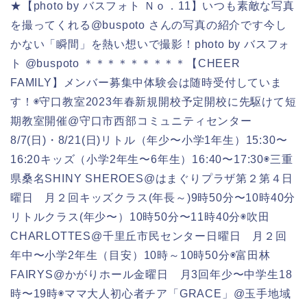
★【photo by バスフォト Ｎｏ．11】いつも素敵な写真
を撮ってくれる@buspoto さんの写真の紹介です今し
かない「瞬間」を熱い想いで撮影！photo by バスフォ
ト @buspoto ＊＊＊＊＊＊＊＊＊【CHEER
FAMILY】メンバー募集中体験会は随時受付していま
す！◉守口教室2023年春新規開校予定
開校に先駆けて短
期教室開催@守口市西部コミュニティセンター
8/7(日)・8/21(日)リトル（年少〜小学1年生）15:30〜
16:20キッズ（小学2年生〜6年生）16:40〜17:30◉三重
県桑名SHINY SHEROES@はまぐりプラザ第２第４日
曜日 月２回キッズクラス(年長～)9時50分〜10時40分
リトルクラス(年少〜）10時50分〜11時40分◉吹田
CHARLOTTES@千里丘市民センター日曜日 月２回
年中〜小学2年生（目安）10時～10時50分◉富田林
FAIRYS@かがりホール金曜日 月3回年少〜中学生18
時〜19時◉ママ大人初心者チア「GRACE」@玉手地域