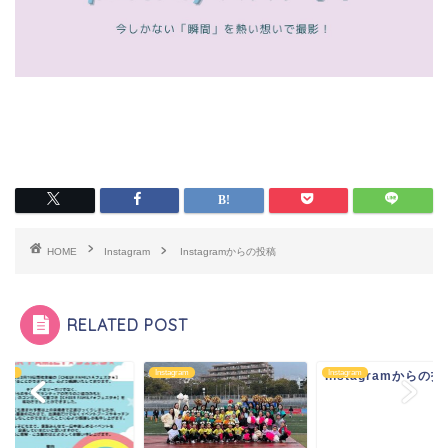
HOME
Instagram
Instagramからの投稿
RELATED POST
agram
Instagram
Instagram
Instagramからの投