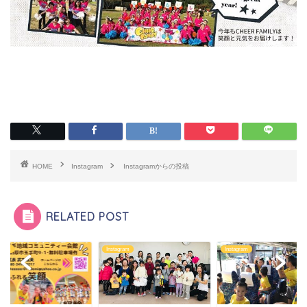
HOME
Instagram
Instagramからの投稿
RELATED POST
agram
Instagram
Instagram