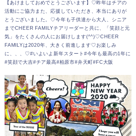
【あけましておめでとうございます】♡昨年はチアの
活動にご協力また、応援していただき、本当にありが
とうございました。♡今年も子供達から大人、シニア
までCHEER FAMILYチアリーダーと共に、「笑顔と元
気」をたくさんの人にお届けします(^^)♡CHEER
FAMILYは2020年、大きく前進します️♡お楽しみ
に、、、️♡#いよいよ新年スタート#今年も最高の1年に
#笑顔で大吉#チア最高#柏原市#弁天町#FC大阪